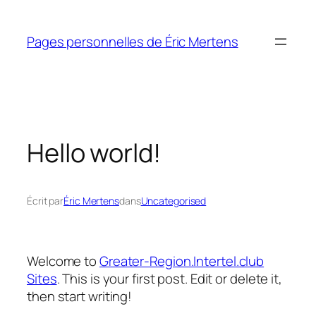
Aller
au
Pages personnelles de Éric Mertens
contenu
Hello world!
Écrit par
Éric Mertens
dans
Uncategorised
Welcome to
Greater-Region.Intertel.club
Sites
. This is your first post. Edit or delete it,
then start writing!