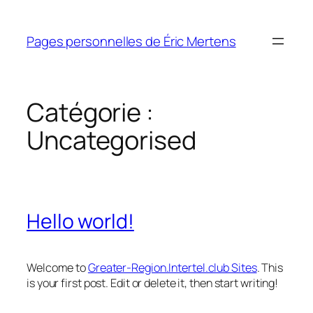
Aller
au
Pages personnelles de Éric Mertens
contenu
Catégorie :
Uncategorised
Hello world!
Welcome to
Greater-Region.Intertel.club Sites
. This
is your first post. Edit or delete it, then start writing!